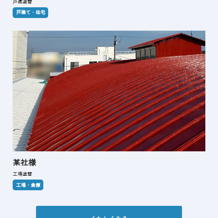
戸建塗替
戸建て・住宅
某社様
工場塗替
工場・倉庫